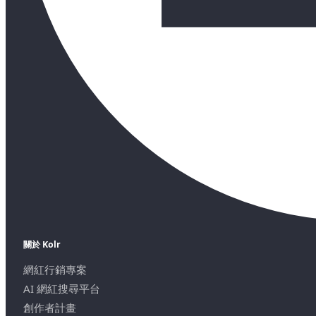
關於 Kolr
網紅行銷專案
AI 網紅搜尋平台
創作者計畫