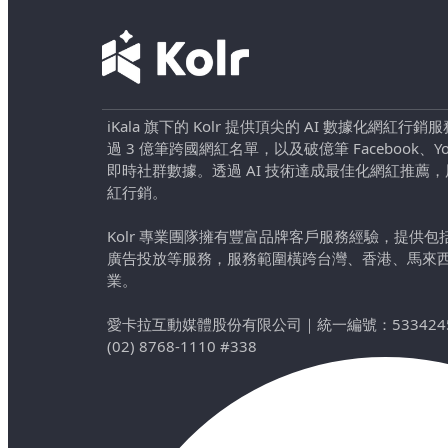
iKala 旗下的 Kolr 提供頂尖的 AI 數據化網紅
過 3 億筆跨國網紅名單，以及破億筆 Facebook、YouTu
即時社群數據。透過 AI 技術達成最佳化網紅推薦
紅行銷。
Kolr 專業團隊擁有豐富品牌客戶服務經驗，提供
廣告投放等服務，服務範圍橫跨台灣、香港、馬來
業。
愛卡拉互動媒體股份有限公司
｜
統一編號：533424
(02) 8768-1110 #338