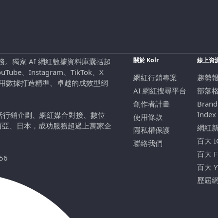
關於 Kolr
線上資
行銷服務。獨家 AI 網紅數據資料庫囊括超
be、Instagram、TikTok、X
網紅行銷專案
趨勢
，用數據打造精準、卓越的成效型網
AI 網紅搜尋平台
部落
創作者計畫
Brand
Index
包括行銷企劃、網紅媒合對接、數位
使用條款
西亞、日本，成功服務超過上萬家企
網紅
隱私權保護
百大 
聯絡我們
百大 
56
百大 
歷屆