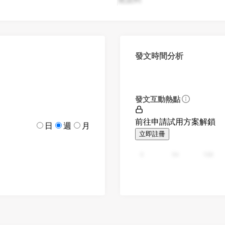
發文時間分析
發文互動熱點
前往申請試用方案解鎖
日
週
月
立即註冊
0
94
188