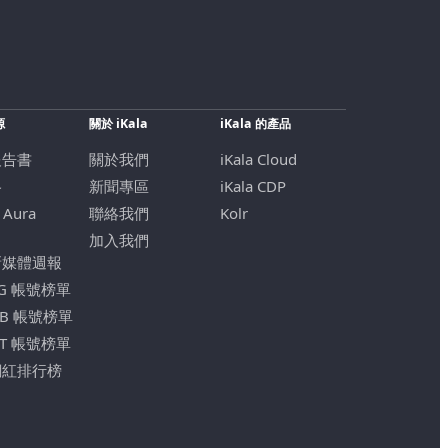
源
關於 iKala
iKala 的產品
報告書
關於我們
iKala Cloud
格
新聞專區
iKala CDP
 Aura
聯絡我們
Kolr
加入我們
新媒體週報
IG 帳號榜單
FB 帳號榜單
YT 帳號榜單
網紅排行榜