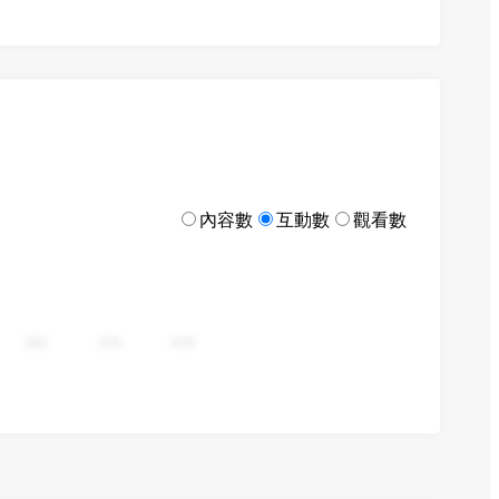
內容數
互動數
觀看數
282
376
470