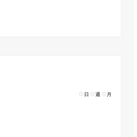
日
週
月