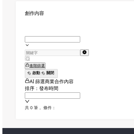
創作內容
進階篩選
啟動
關閉
AI 篩選商業合作內容
排序：發布時間
共 0 筆
，
條件：