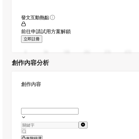
發文互動熱點
前往申請試用方案解鎖
立即註冊
0
94
188
282
376
470
創作內容分析
創作內容
進階篩選