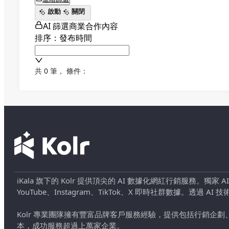
啟動
關閉
AI 篩選商業合作內容
排序：發布時間
共 0 筆
，
條件：
iKala 旗下的 Kolr 提供頂尖的 AI 數據化網紅行銷服務。獨家
YouTube、Instagram、TikTok、X 即時社群數據。
Kolr 專業團隊擁有豐富品牌客戶服務經驗，提供包括行銷
本，成功服務超過上萬家企業。