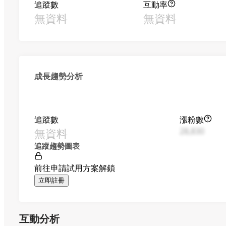
追蹤數
互動率
無資料
無資料
成長趨勢分析
追蹤數
漲粉數
無資料
28,830
追蹤趨勢圖表
前往申請試用方案解鎖
立即註冊
互動分析