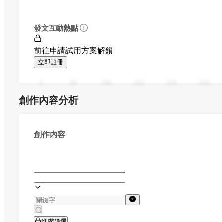
發文互動熱點
前往申請試用方案解鎖
立即註冊
0
94
188
282
376
470
創作內容分析
創作內容
進階篩選