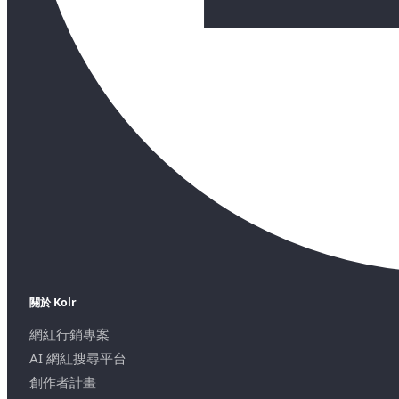
關於 Kolr
網紅行銷專案
AI 網紅搜尋平台
創作者計畫