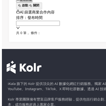
啟動
關閉
AI 篩選商業合作內容
排序：發布時間
共 0 筆
，
條件：
iKala 旗下的 Kolr 提供頂尖的 AI 數據化網紅行銷服務。獨家
YouTube、Instagram、TikTok、X 即時社群數據。
Kolr 專業團隊擁有豐富品牌客戶服務經驗，提供包括行銷
本，成功服務超過上萬家企業。