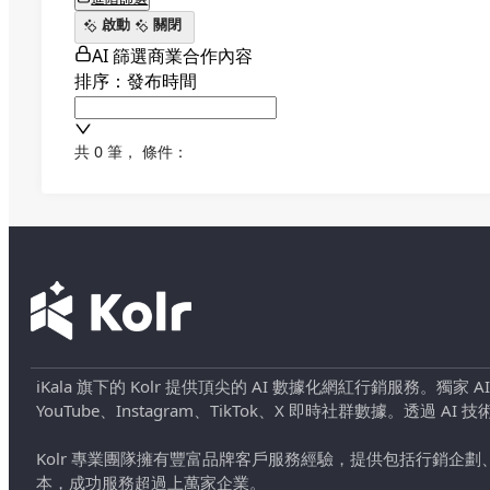
啟動
關閉
AI 篩選商業合作內容
排序：發布時間
共 0 筆
，
條件：
iKala 旗下的 Kolr 提供頂尖的 AI 數據化網紅行銷服務。獨家
YouTube、Instagram、TikTok、X 即時社群數據。
Kolr 專業團隊擁有豐富品牌客戶服務經驗，提供包括行銷
本，成功服務超過上萬家企業。