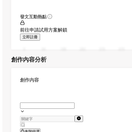
發文互動熱點
前往申請試用方案解鎖
立即註冊
0
94
188
282
376
470
創作內容分析
創作內容
進階篩選