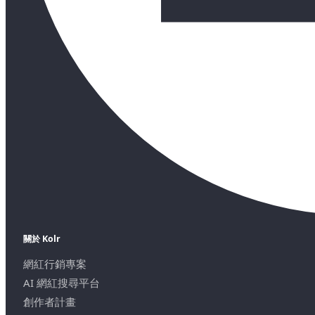
關於 Kolr
網紅行銷專案
AI 網紅搜尋平台
創作者計畫