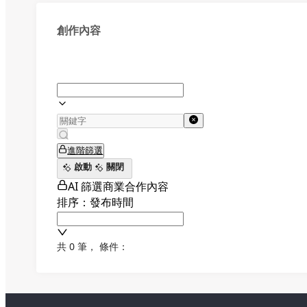
創作內容
進階篩選
啟動
關閉
AI 篩選商業合作內容
排序：發布時間
共 0 筆
，
條件：