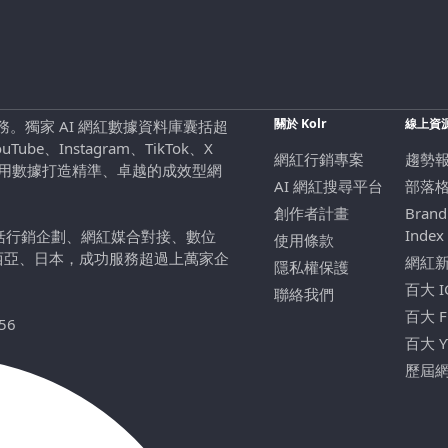
關於 Kolr
線上資
行銷服務。獨家 AI 網紅數據資料庫囊括超
be、Instagram、TikTok、X
網紅行銷專案
趨勢
，用數據打造精準、卓越的成效型網
AI 網紅搜尋平台
部落
創作者計畫
Brand
Index
包括行銷企劃、網紅媒合對接、數位
使用條款
西亞、日本，成功服務超過上萬家企
網紅
隱私權保護
百大 
聯絡我們
百大 
56
百大 
歷屆