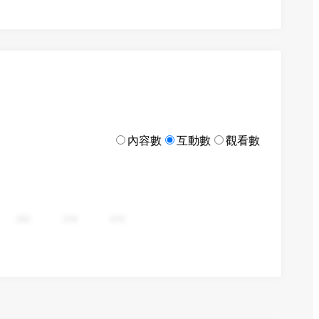
內容數
互動數
觀看數
282
376
470