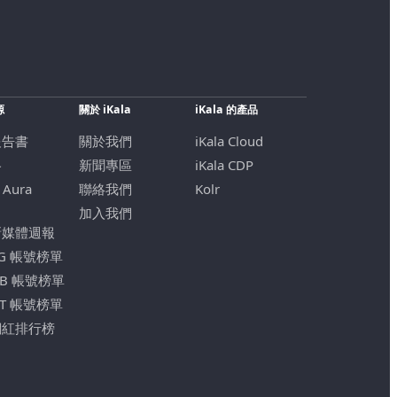
源
關於 iKala
iKala 的產品
報告書
關於我們
iKala Cloud
格
新聞專區
iKala CDP
 Aura
聯絡我們
Kolr
加入我們
新媒體週報
IG 帳號榜單
FB 帳號榜單
YT 帳號榜單
網紅排行榜