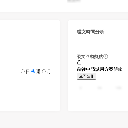
發文時間分析
發文互動熱點
前往申請試用方案解鎖
日
週
月
立即註冊
0
94
188