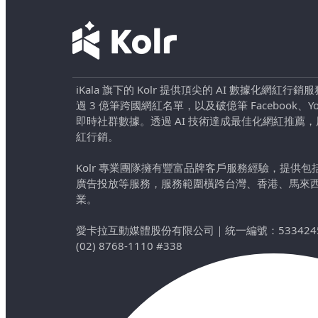
iKala 旗下的 Kolr 提供頂尖的 AI 數據化網紅
過 3 億筆跨國網紅名單，以及破億筆 Facebook、YouTu
即時社群數據。透過 AI 技術達成最佳化網紅推薦
紅行銷。
Kolr 專業團隊擁有豐富品牌客戶服務經驗，提供
廣告投放等服務，服務範圍橫跨台灣、香港、馬來
業。
愛卡拉互動媒體股份有限公司
｜
統一編號：533424
(02) 8768-1110 #338