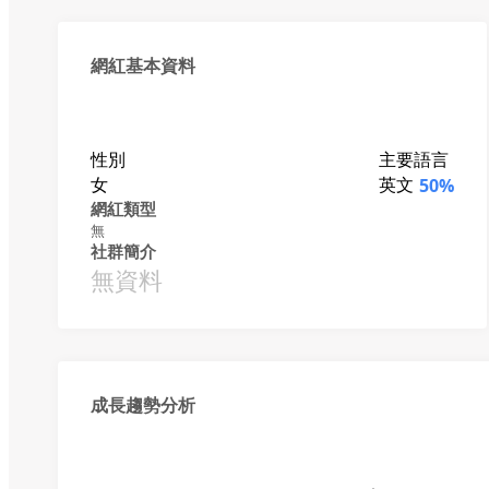
網紅基本資料
性別
主要語言
女
英文
50%
網紅類型
無
社群簡介
無資料
成長趨勢分析