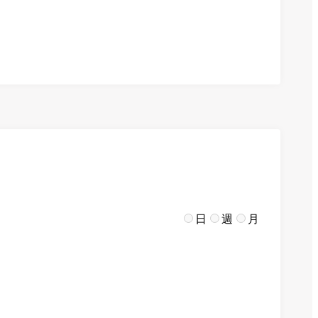
日
週
月