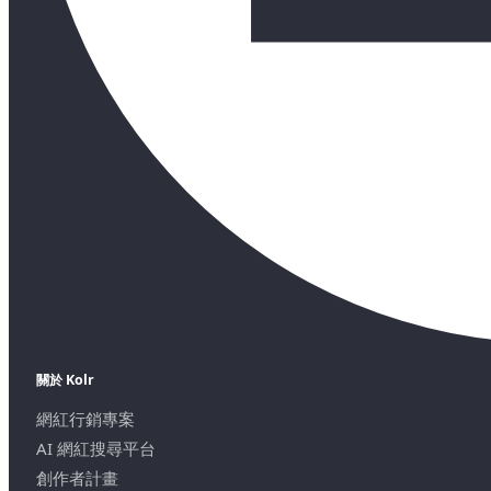
關於 Kolr
網紅行銷專案
AI 網紅搜尋平台
創作者計畫