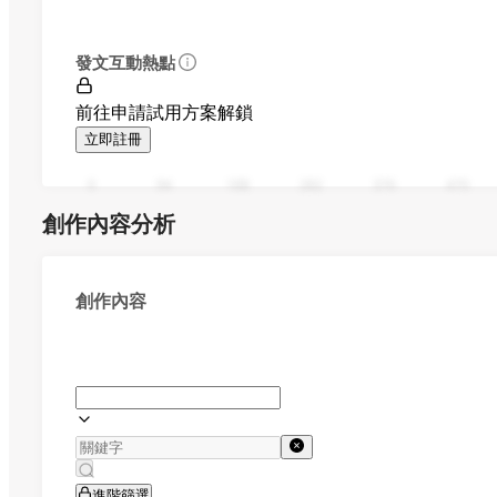
發文互動熱點
前往申請試用方案解鎖
立即註冊
0
94
188
282
376
470
創作內容分析
創作內容
進階篩選