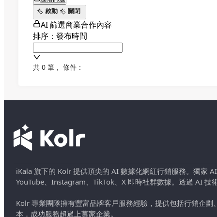
啟動
關閉
AI 篩選商業合作內容
排序：發布時間
共 0 筆
，
條件：
iKala 旗下的 Kolr 提供頂尖的 AI 數據化網紅行銷服務。獨家
YouTube、Instagram、TikTok、X 即時社群數據。
Kolr 專業團隊擁有豐富品牌客戶服務經驗，提供包括行銷
本，成功服務超過上萬家企業。