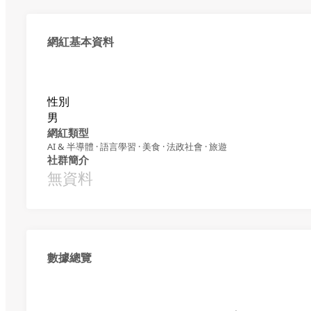
網紅基本資料
性別
男
網紅類型
AI & 半導體 · 語言學習 · 美食 · 法政社會 · 旅遊
社群簡介
無資料
數據總覽