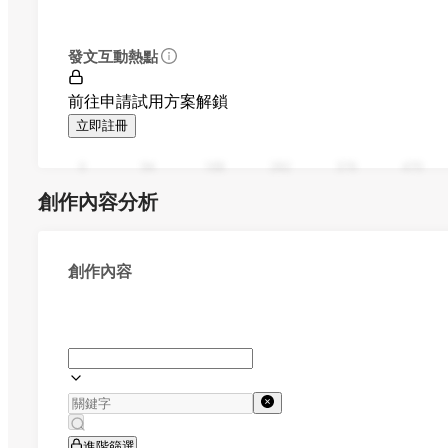
發文互動熱點
前往申請試用方案解鎖
立即註冊
0
94
188
282
376
470
創作內容分析
創作內容
進階篩選