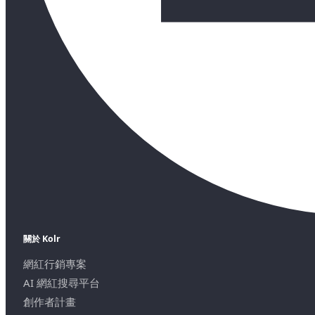
關於 Kolr
網紅行銷專案
AI 網紅搜尋平台
創作者計畫