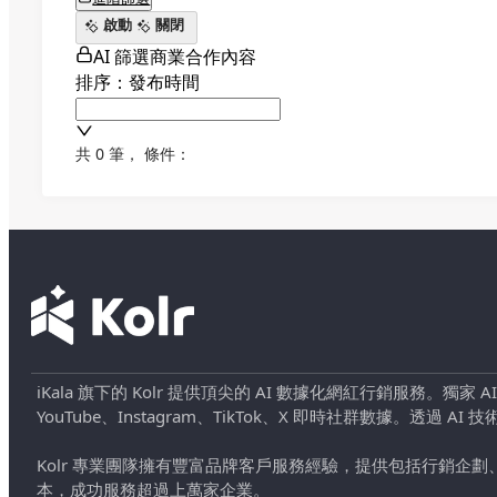
啟動
關閉
AI 篩選商業合作內容
排序：發布時間
共 0 筆
，
條件：
iKala 旗下的 Kolr 提供頂尖的 AI 數據化網紅行銷服務。獨家
YouTube、Instagram、TikTok、X 即時社群數據。
Kolr 專業團隊擁有豐富品牌客戶服務經驗，提供包括行銷
本，成功服務超過上萬家企業。