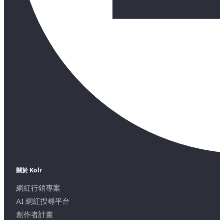
關於 Kolr
網紅行銷專案
AI 網紅搜尋平台
創作者計畫