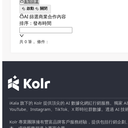
進階篩選
啟動
關閉
AI 篩選商業合作內容
排序：發布時間
共 0 筆
，
條件：
iKala 旗下的 Kolr 提供頂尖的 AI 數據化網紅行銷服務。獨家
YouTube、Instagram、TikTok、X 即時社群數據。
Kolr 專業團隊擁有豐富品牌客戶服務經驗，提供包括行銷
本，成功服務超過上萬家企業。