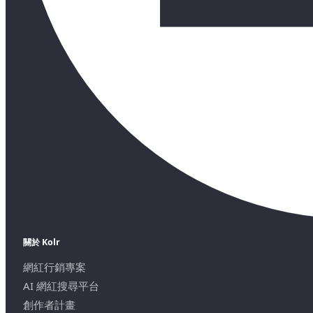
關於 Kolr
網紅行銷專案
AI 網紅搜尋平台
創作者計畫