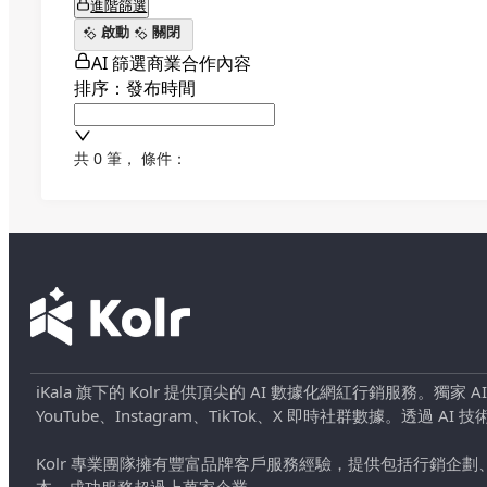
進階篩選
啟動
關閉
AI 篩選商業合作內容
排序：發布時間
共 0 筆
，
條件：
iKala 旗下的 Kolr 提供頂尖的 AI 數據化網紅行銷服務。獨家
YouTube、Instagram、TikTok、X 即時社群數據。
Kolr 專業團隊擁有豐富品牌客戶服務經驗，提供包括行銷
本，成功服務超過上萬家企業。