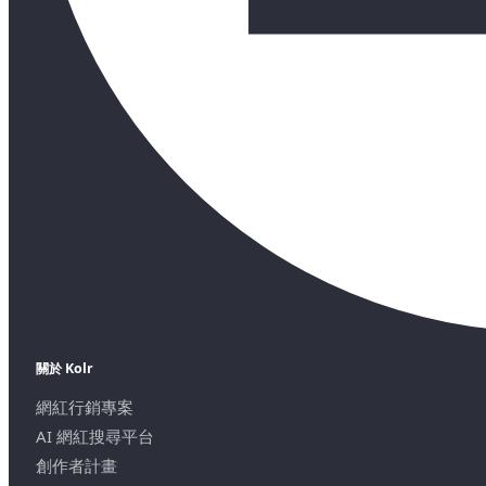
關於 Kolr
網紅行銷專案
AI 網紅搜尋平台
創作者計畫