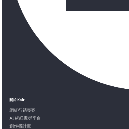
關於 Kolr
網紅行銷專案
AI 網紅搜尋平台
創作者計畫