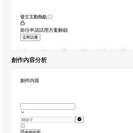
發文互動熱點
前往申請試用方案解鎖
立即註冊
0
94
188
282
376
470
創作內容分析
創作內容
進階篩選