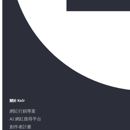
關於 Kolr
網紅行銷專案
AI 網紅搜尋平台
創作者計畫