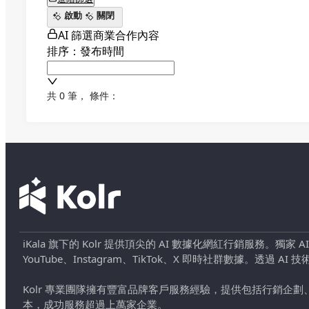
啟動
關閉
AI 篩選商業合作內容
排序：發布時間
共 0 筆
，
條件：
iKala 旗下的 Kolr 提供頂尖的 AI 數據化網紅行銷服務。獨家
YouTube、Instagram、TikTok、X 即時社群數據。
Kolr 專業團隊擁有豐富品牌客戶服務經驗，提供包括行銷
本，成功服務超過上萬家企業。