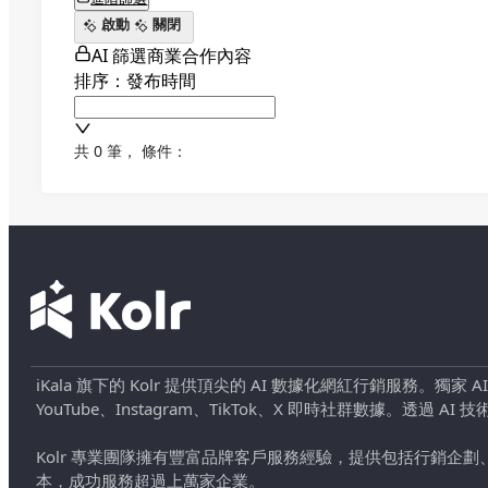
啟動
關閉
AI 篩選商業合作內容
排序：發布時間
共 0 筆
，
條件：
iKala 旗下的 Kolr 提供頂尖的 AI 數據化網紅行銷服務。獨家
YouTube、Instagram、TikTok、X 即時社群數據。
Kolr 專業團隊擁有豐富品牌客戶服務經驗，提供包括行銷
本，成功服務超過上萬家企業。