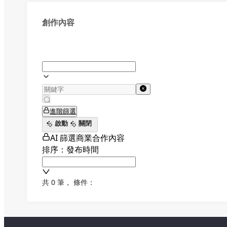
創作內容
進階篩選
啟動
關閉
AI 篩選商業合作內容
排序：發布時間
共 0 筆
，
條件：