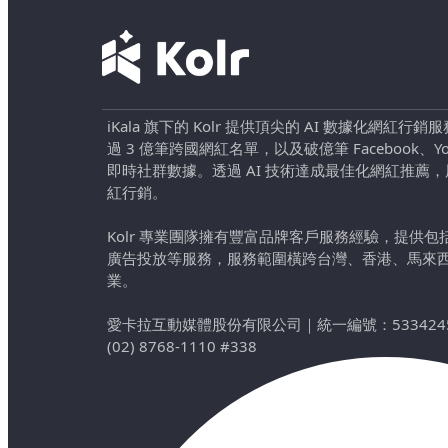
iKala 旗下的 Kolr 提供頂尖的 AI 數據化網紅
過 3 億筆跨國網紅名單，以及破億筆 Facebook、YouTu
即時社群數據。透過 AI 技術達成最佳化網紅推薦
紅行銷。
Kolr 專業團隊擁有豐富品牌客戶服務經驗，提供
廣告投放等服務，服務範圍橫跨台灣、香港、馬來
業。
愛卡拉互動媒體股份有限公司
｜
統一編號：533424
(02) 8768-1110 #338