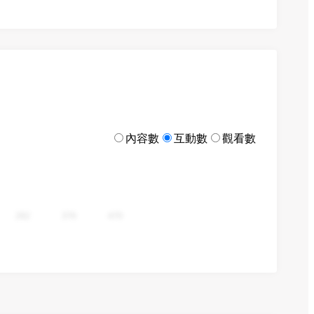
內容數
互動數
觀看數
282
376
470