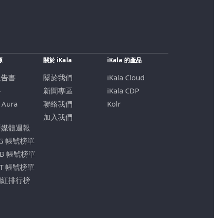
源
關於 iKala
iKala 的產品
報告書
關於我們
iKala Cloud
格
新聞專區
iKala CDP
 Aura
聯絡我們
Kolr
加入我們
新媒體週報
IG 帳號榜單
FB 帳號榜單
YT 帳號榜單
網紅排行榜