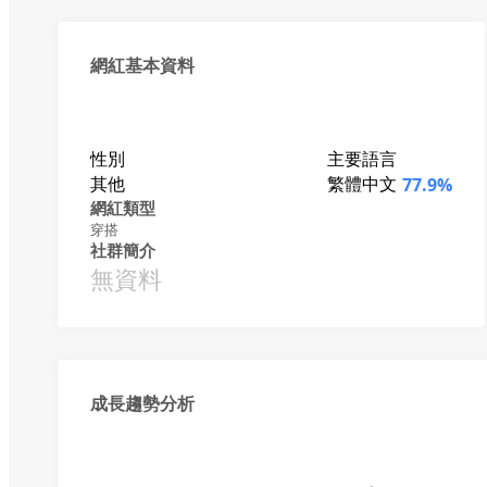
網紅基本資料
性別
主要語言
其他
繁體中文
77.9%
網紅類型
穿搭
社群簡介
無資料
成長趨勢分析