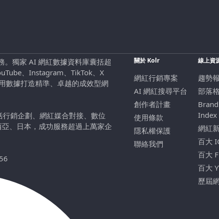
關於 Kolr
線上資
行銷服務。獨家 AI 網紅數據資料庫囊括超
be、Instagram、TikTok、X
網紅行銷專案
趨勢
，用數據打造精準、卓越的成效型網
AI 網紅搜尋平台
部落
創作者計畫
Brand
Index
包括行銷企劃、網紅媒合對接、數位
使用條款
西亞、日本，成功服務超過上萬家企
網紅
隱私權保護
百大 
聯絡我們
百大 
56
百大 
歷屆