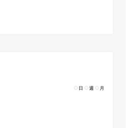
日
週
月