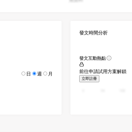
發文時間分析
發文互動熱點
前往申請試用方案解鎖
日
週
月
立即註冊
0
94
188