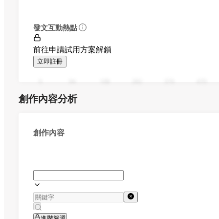
發文互動熱點
前往申請試用方案解鎖
立即註冊
0
94
188
282
376
470
創作內容分析
創作內容
進階篩選