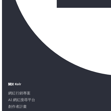
關於 Kolr
網紅行銷專案
AI 網紅搜尋平台
創作者計畫