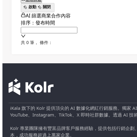
啟動
關閉
AI 篩選商業合作內容
排序：發布時間
共 0 筆
，
條件：
iKala 旗下的 Kolr 提供頂尖的 AI 數據化網紅行銷服務。獨家
YouTube、Instagram、TikTok、X 即時社群數據。
Kolr 專業團隊擁有豐富品牌客戶服務經驗，提供包括行銷
本，成功服務超過上萬家企業。