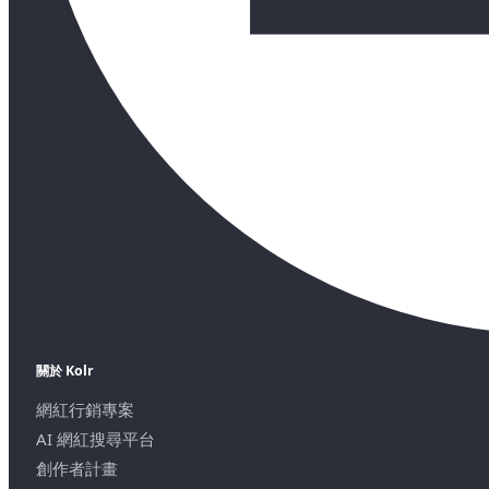
關於 Kolr
網紅行銷專案
AI 網紅搜尋平台
創作者計畫