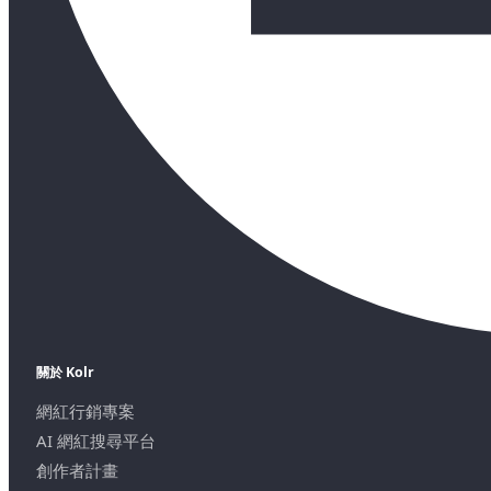
關於 Kolr
網紅行銷專案
AI 網紅搜尋平台
創作者計畫