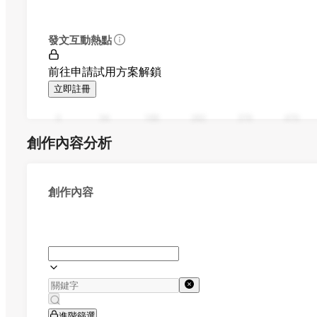
發文互動熱點
前往申請試用方案解鎖
立即註冊
0
94
188
282
376
470
創作內容分析
創作內容
進階篩選