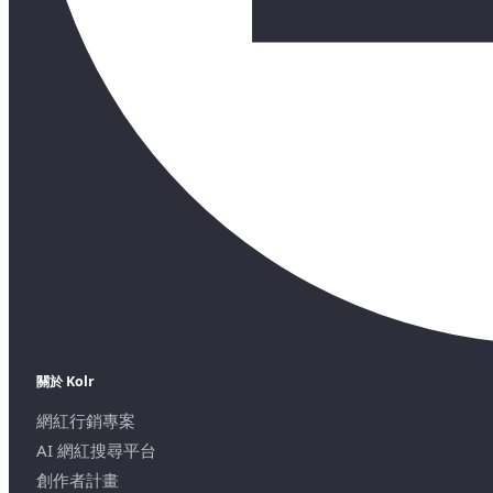
關於 Kolr
網紅行銷專案
AI 網紅搜尋平台
創作者計畫