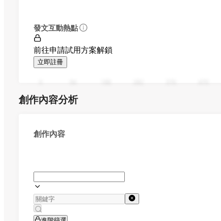
發文互動熱點
前往申請試用方案解鎖
立即註冊
0
94
188
282
376
470
創作內容分析
創作內容
進階篩選