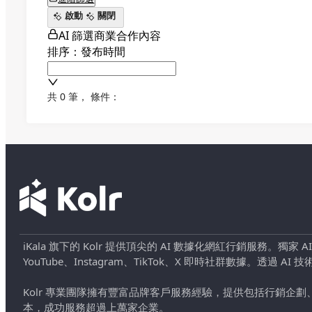
啟動
關閉
AI 篩選商業合作內容
排序：發布時間
共 0 筆
，
條件：
iKala 旗下的 Kolr 提供頂尖的 AI 數據化網紅行銷服務。獨家
YouTube、Instagram、TikTok、X 即時社群數據。
Kolr 專業團隊擁有豐富品牌客戶服務經驗，提供包括行銷
本，成功服務超過上萬家企業。