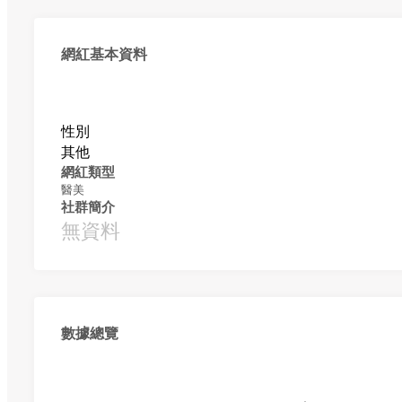
網紅基本資料
性別
其他
網紅類型
醫美
社群簡介
無資料
數據總覽