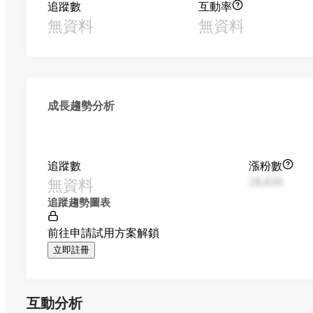
追蹤數
互動率
無資料
無資料
成長趨勢分析
追蹤數
漲粉數
無資料
28,830
追蹤趨勢圖表
前往申請試用方案解鎖
立即註冊
互動分析