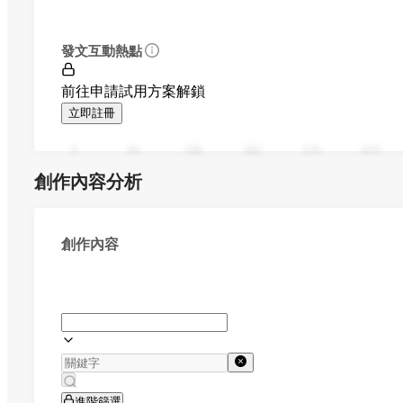
發文互動熱點
前往申請試用方案解鎖
立即註冊
0
94
188
282
376
470
創作內容分析
創作內容
進階篩選