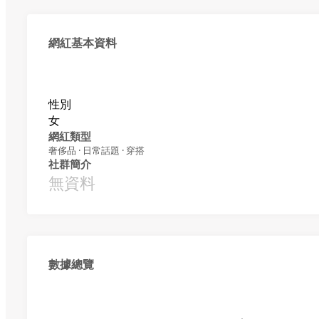
網紅基本資料
性別
女
網紅類型
奢侈品 · 日常話題 · 穿搭
社群簡介
無資料
數據總覽