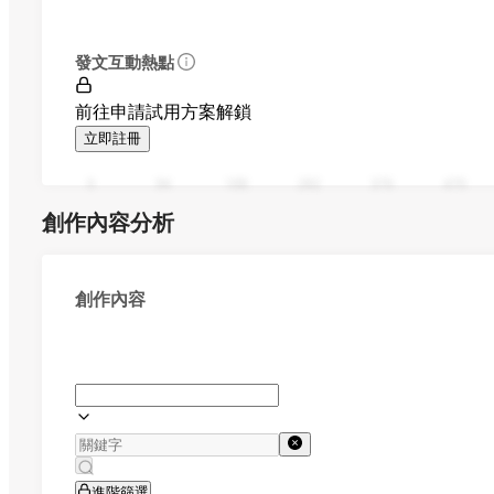
發文互動熱點
前往申請試用方案解鎖
立即註冊
0
94
188
282
376
470
創作內容分析
創作內容
進階篩選