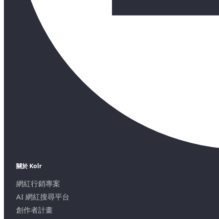
關於 Kolr
網紅行銷專案
AI 網紅搜尋平台
創作者計畫