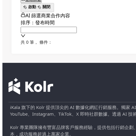
啟動
關閉
AI 篩選商業合作內容
排序：發布時間
共 0 筆
，
條件：
iKala 旗下的 Kolr 提供頂尖的 AI 數據化網紅行銷服務。獨家
YouTube、Instagram、TikTok、X 即時社群數據。
Kolr 專業團隊擁有豐富品牌客戶服務經驗，提供包括行銷
本，成功服務超過上萬家企業。