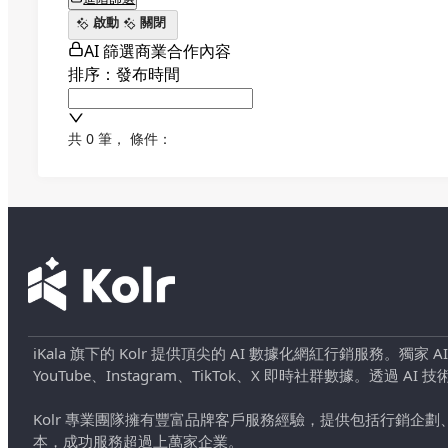
啟動
關閉
AI 篩選商業合作內容
排序：發布時間
共 0 筆
，
條件：
iKala 旗下的 Kolr 提供頂尖的 AI 數據化網紅行銷服務。獨家
YouTube、Instagram、TikTok、X 即時社群數據。
Kolr 專業團隊擁有豐富品牌客戶服務經驗，提供包括行銷
本，成功服務超過上萬家企業。