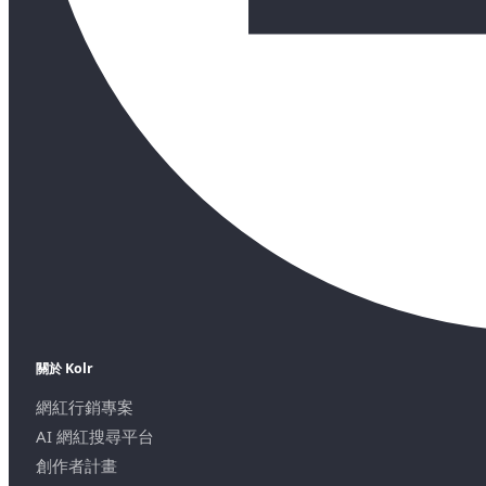
關於 Kolr
網紅行銷專案
AI 網紅搜尋平台
創作者計畫