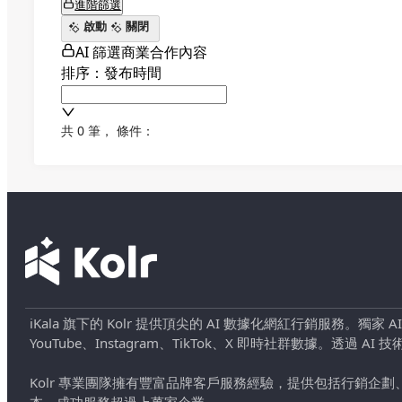
進階篩選
啟動
關閉
AI 篩選商業合作內容
排序：發布時間
共 0 筆
，
條件：
iKala 旗下的 Kolr 提供頂尖的 AI 數據化網紅行銷服務。獨家
YouTube、Instagram、TikTok、X 即時社群數據。
Kolr 專業團隊擁有豐富品牌客戶服務經驗，提供包括行銷
本，成功服務超過上萬家企業。