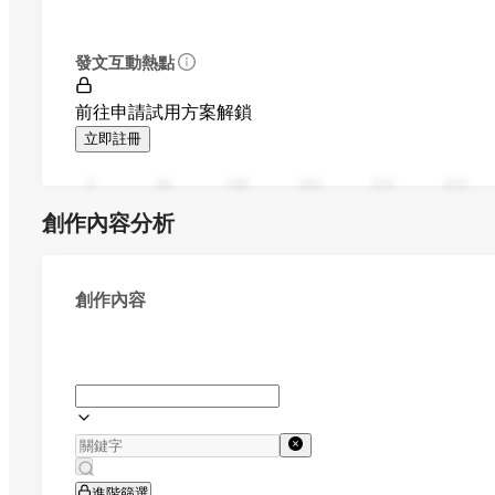
發文互動熱點
前往申請試用方案解鎖
立即註冊
0
94
188
282
376
470
創作內容分析
創作內容
進階篩選