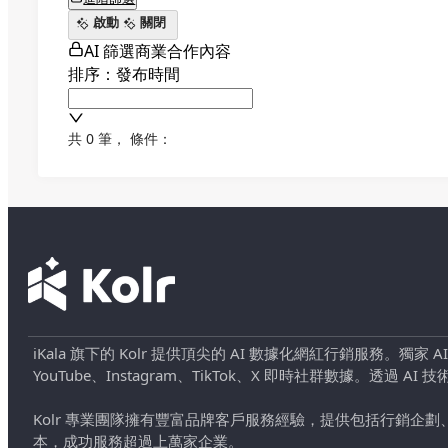
啟動
關閉
AI 篩選商業合作內容
排序：發布時間
共 0 筆
，
條件：
iKala 旗下的 Kolr 提供頂尖的 AI 數據化網紅行銷服務。獨家
YouTube、Instagram、TikTok、X 即時社群數據。
Kolr 專業團隊擁有豐富品牌客戶服務經驗，提供包括行銷
本，成功服務超過上萬家企業。