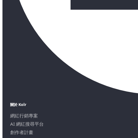
關於 Kolr
網紅行銷專案
AI 網紅搜尋平台
創作者計畫