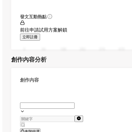
發文互動熱點
前往申請試用方案解鎖
立即註冊
0
94
188
282
376
470
創作內容分析
創作內容
進階篩選