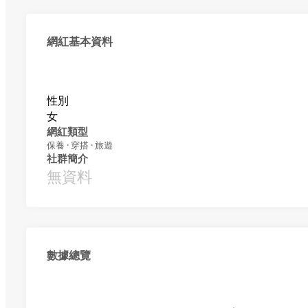
網紅基本資料
性別
女
網紅類型
保養 · 穿搭 · 旅遊
社群簡介
無資料
數據總覽