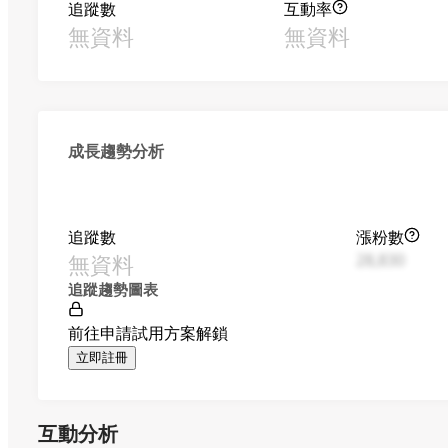
追蹤數
互動率
無資料
無資料
成長趨勢分析
追蹤數
漲粉數
無資料
28,830
追蹤趨勢圖表
前往申請試用方案解鎖
立即註冊
互動分析