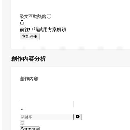
發文互動熱點
前往申請試用方案解鎖
立即註冊
0
94
188
282
376
470
創作內容分析
創作內容
進階篩選