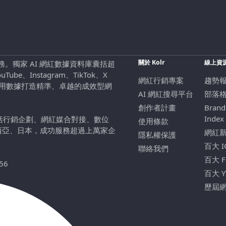
關於 Kolr
線上資
行銷服務。獨家 AI 網紅數據資料庫囊括超
be、Instagram、TikTok、X
網紅行銷專案
趨勢
，用數據打造精準、卓越的成效型網
AI 網紅搜尋平台
部落
創作者計畫
Brand
Index
包括行銷企劃、網紅媒合對接、數位
使用條款
西亞、日本，成功服務超過上萬家企
網紅
隱私權保護
百大 
聯絡我們
百大 
56
百大 
歷屆