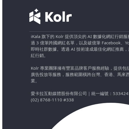
iKala 旗下的 Kolr 提供頂尖的 AI 數據化網紅
過 3 億筆跨國網紅名單，以及破億筆 Facebook、YouTu
即時社群數據。透過 AI 技術達成最佳化網紅推薦
紅行銷。
Kolr 專業團隊擁有豐富品牌客戶服務經驗，提供
廣告投放等服務，服務範圍橫跨台灣、香港、馬來
業。
愛卡拉互動媒體股份有限公司
｜
統一編號：533424
(02) 8768-1110 #338