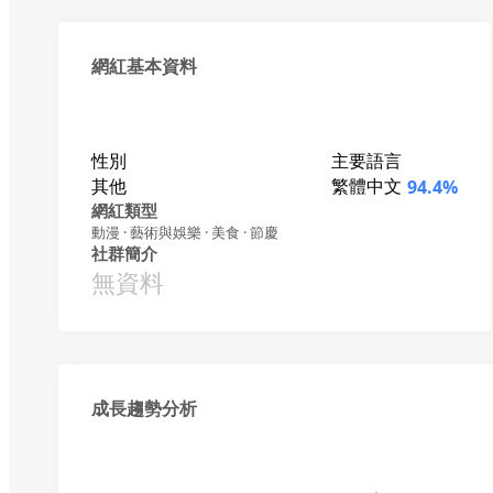
網紅基本資料
性別
主要語言
其他
繁體中文
94.4%
網紅類型
動漫 · 藝術與娛樂 · 美食 · 節慶
社群簡介
無資料
成長趨勢分析