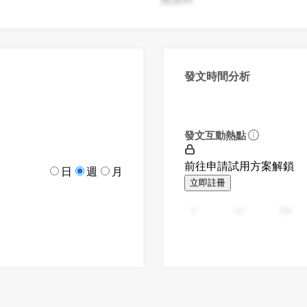
發文時間分析
發文互動熱點
前往申請試用方案解鎖
日
週
月
立即註冊
0
94
188