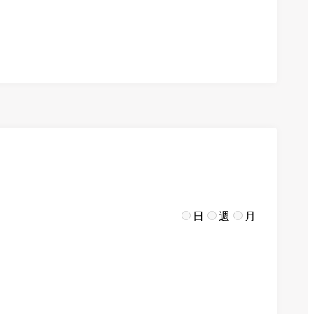
日
週
月