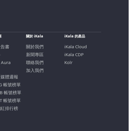
源
關於 iKala
iKala 的產品
報告書
關於我們
iKala Cloud
格
新聞專區
iKala CDP
 Aura
聯絡我們
Kolr
加入我們
新媒體週報
IG 帳號榜單
FB 帳號榜單
YT 帳號榜單
網紅排行榜