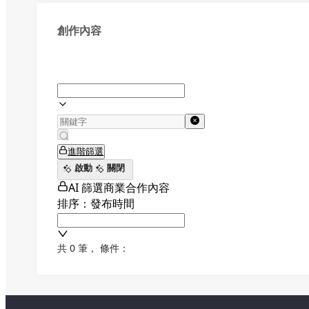
創作內容
進階篩選
啟動
關閉
AI 篩選商業合作內容
排序：發布時間
共 0 筆
，
條件：