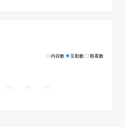
內容數
互動數
觀看數
282
376
470