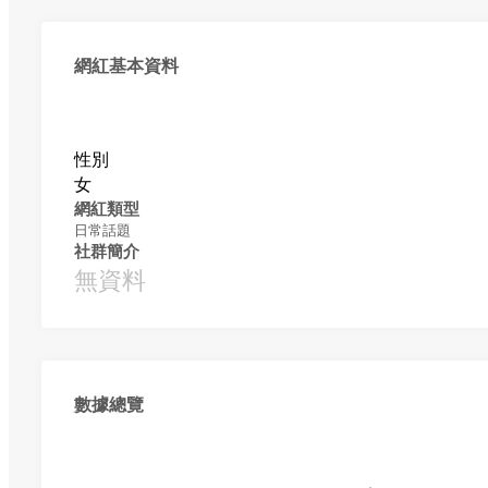
網紅基本資料
性別
女
網紅類型
日常話題
社群簡介
無資料
數據總覽