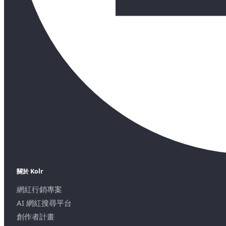
關於 Kolr
網紅行銷專案
AI 網紅搜尋平台
創作者計畫