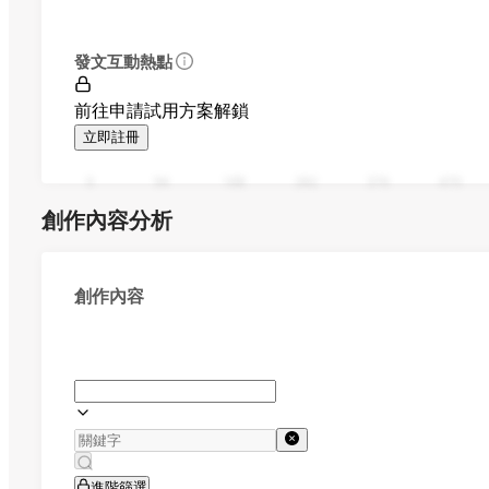
發文互動熱點
前往申請試用方案解鎖
立即註冊
0
94
188
282
376
470
創作內容分析
創作內容
進階篩選