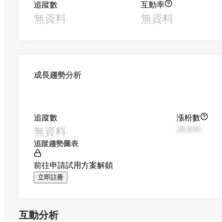
追蹤數
互動率
無資料
無資料
成長趨勢分析
追蹤數
漲粉數
無資料
28,830
追蹤趨勢圖表
前往申請試用方案解鎖
立即註冊
互動分析