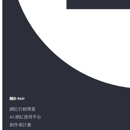
關於 Kolr
網紅行銷專案
AI 網紅搜尋平台
創作者計畫