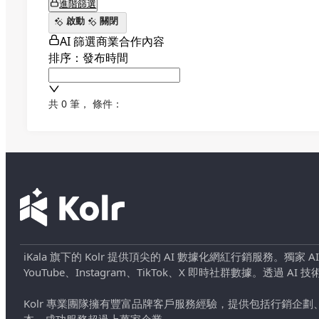
進階篩選
啟動
關閉
AI 篩選商業合作內容
排序：發布時間
共 0 筆
，
條件：
iKala 旗下的 Kolr 提供頂尖的 AI 數據化網紅行銷服務。獨家
YouTube、Instagram、TikTok、X 即時社群數據。
Kolr 專業團隊擁有豐富品牌客戶服務經驗，提供包括行銷
本，成功服務超過上萬家企業。