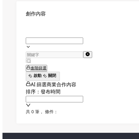
創作內容
進階篩選
啟動
關閉
AI 篩選商業合作內容
排序：發布時間
共 0 筆
，
條件：