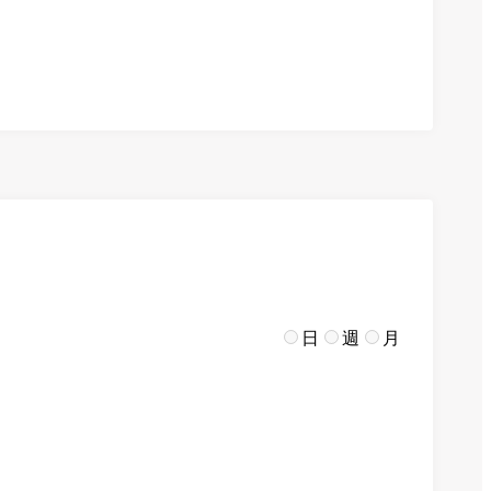
日
週
月