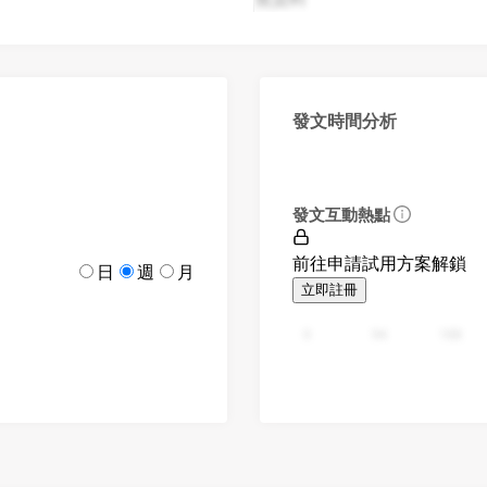
發文時間分析
發文互動熱點
前往申請試用方案解鎖
日
週
月
立即註冊
0
94
188