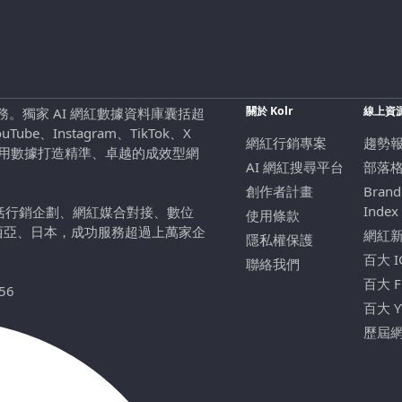
關於 Kolr
線上資
行銷服務。獨家 AI 網紅數據資料庫囊括超
be、Instagram、TikTok、X
網紅行銷專案
趨勢
，用數據打造精準、卓越的成效型網
AI 網紅搜尋平台
部落
創作者計畫
Brand
Index
包括行銷企劃、網紅媒合對接、數位
使用條款
西亞、日本，成功服務超過上萬家企
網紅
隱私權保護
百大 
聯絡我們
百大 
56
百大 
歷屆