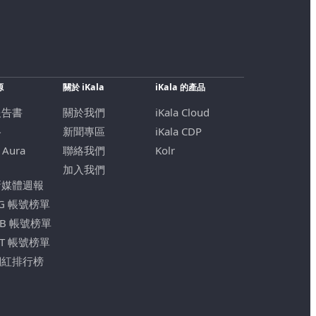
源
關於 iKala
iKala 的產品
報告書
關於我們
iKala Cloud
格
新聞專區
iKala CDP
 Aura
聯絡我們
Kolr
加入我們
新媒體週報
IG 帳號榜單
FB 帳號榜單
YT 帳號榜單
網紅排行榜