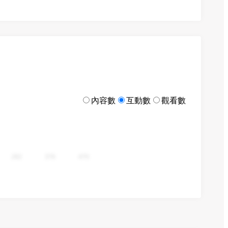
內容數
互動數
觀看數
282
376
470