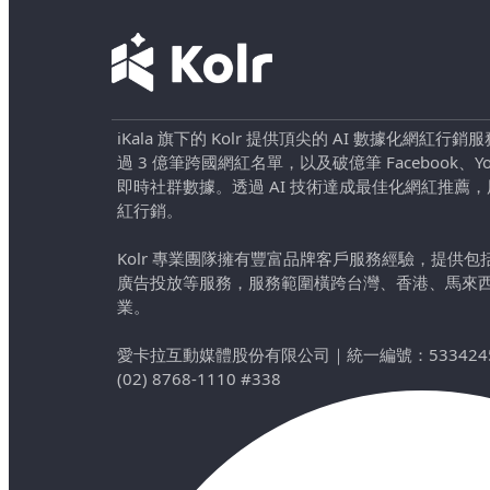
iKala 旗下的 Kolr 提供頂尖的 AI 數據化網紅
過 3 億筆跨國網紅名單，以及破億筆 Facebook、YouTu
即時社群數據。透過 AI 技術達成最佳化網紅推薦
紅行銷。
Kolr 專業團隊擁有豐富品牌客戶服務經驗，提供
廣告投放等服務，服務範圍橫跨台灣、香港、馬來
業。
愛卡拉互動媒體股份有限公司
｜
統一編號：533424
(02) 8768-1110 #338