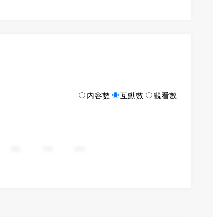
內容數
互動數
觀看數
282
376
470