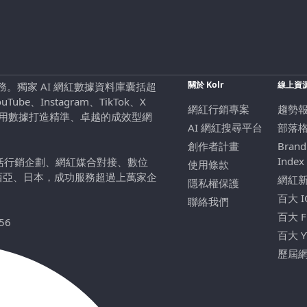
關於 Kolr
線上資
行銷服務。獨家 AI 網紅數據資料庫囊括超
be、Instagram、TikTok、X
網紅行銷專案
趨勢
，用數據打造精準、卓越的成效型網
AI 網紅搜尋平台
部落
創作者計畫
Brand
Index
包括行銷企劃、網紅媒合對接、數位
使用條款
西亞、日本，成功服務超過上萬家企
網紅
隱私權保護
百大 
聯絡我們
百大 
56
百大 
歷屆