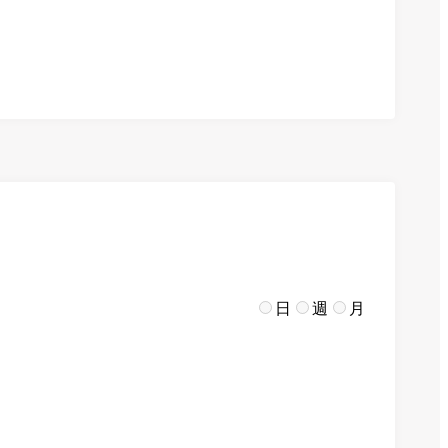
日
週
月