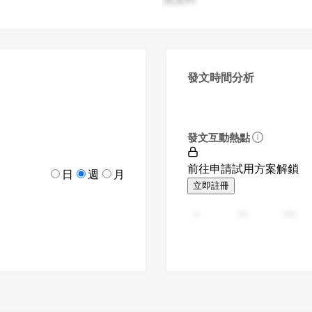
發文時間分析
發文互動熱點
前往申請試用方案解鎖
日
週
月
立即註冊
0
94
188