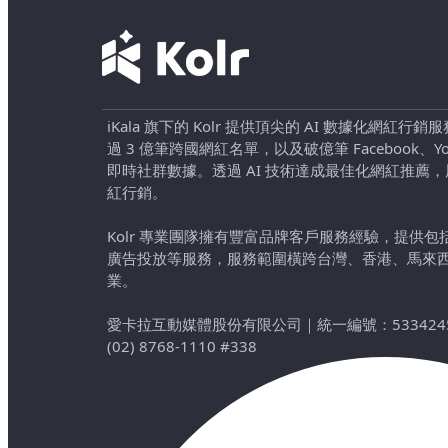
iKala 旗下的 Kolr 提供頂尖的 AI 數據化網紅
過 3 億筆跨國網紅名單，以及破億筆 Facebook、YouTu
即時社群數據。透過 AI 技術達成最佳化網紅推薦
紅行銷。
Kolr 專業團隊擁有豐富品牌客戶服務經驗，提供
廣告投放等服務，服務範圍橫跨台灣、香港、馬來
業。
愛卡拉互動媒體股份有限公司
｜
統一編號：533424
(02) 8768-1110 #338