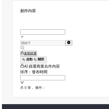
創作內容
進階篩選
啟動
關閉
AI 篩選商業合作內容
排序：發布時間
共 0 筆
，
條件：