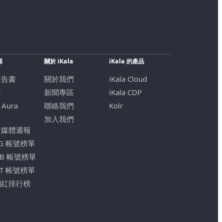
源
關於 iKala
iKala 的產品
報告書
關於我們
iKala Cloud
格
新聞專區
iKala CDP
 Aura
聯絡我們
Kolr
加入我們
新媒體週報
IG 帳號榜單
FB 帳號榜單
YT 帳號榜單
網紅排行榜