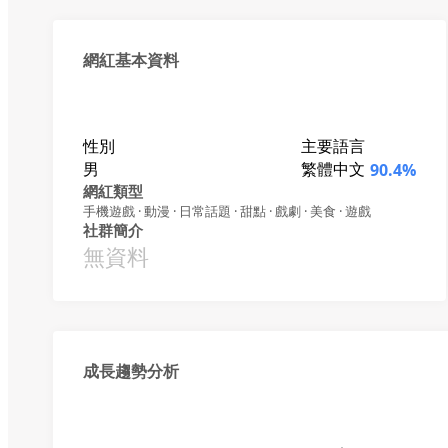
網紅基本資料
性別
主要語言
男
繁體中文
90.4%
網紅類型
手機遊戲 · 動漫 · 日常話題 · 甜點 · 戲劇 · 美食 · 遊戲
社群簡介
無資料
成長趨勢分析